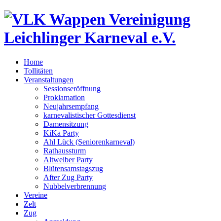
Vereinigung
Leichlinger Karneval e.V.
Home
Tollitäten
Veranstaltungen
Sessionseröffnung
Proklamation
Neujahrsempfang
karnevalistischer Gottesdienst
Damensitzung
KiKa Party
Ahl Lück (Seniorenkarneval)
Rathaussturm
Altweiber Party
Blütensamstagszug
After Zug Party
Nubbelverbrennung
Vereine
Zelt
Zug